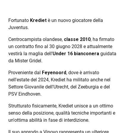
Fortunato
Krediet
è un nuovo giocatore della
Juventus.
Centrocampista olandese,
classe 2010
, ha firmato
un contratto fino al 30 giugno 2028 e attualmente
vestirà la maglia dell'
Under 16 bianconera
guidata
da Mister Gridel.
Proveniente dal
Feyenoord
, dove è arrivato
nell'estate del 2024, Krediet ha militato anche nel
Settore Giovanile dell'Utrecht, del Zeeburgia e del
PSV Eindhoven.
Strutturato fisicamente, Krediet unisce a un ottimo
senso della posizione, qualità tecniche importanti e
un'ottima abilità in fase di interdizione.
Il suo approdo a Vinovo rappresenta un ulteriore