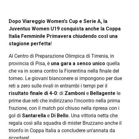
Dopo Viareggio Women's Cup e Serie A, la
Juventus Women U19 conquista anche la Coppa
Italia Femminile Primavera chiudendo così una
stagione perfetta
!
Al Centro di Preparazione Olimpica di Tirrenia, in
provincia di Pisa, è
una gara a senso unico
quella
che va in scena contro la Fiorentina nella finale del
torneo. Le giovani bianconere si impongono per due
reti a zero sulle rivali in entrambi i tempi per il
risultato finale di 4-0
: di
Zamboni
e
Bellagente
le
prime due reti che indirizzano l'incontro nella prima
frazione, con il match poi chiuso nella ripresa con i
gol di
Santarella
e
Di Bello
. Una vittoria netta che
regala così alla squadra di mister Bruzzano anche il
trionfo in Coppa Italia a concludere un'annata da
ricordare!