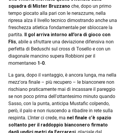
squadra di Mister Bruzzano
che, dopo un primo
tempo giocato alla pari con le nerazzurre, nella
ripresa alza il livello tecnico dimostrando anche una
freschezza atletica fondamentale per sbloccare la
partita.
Il gol arriva intorno all'ora di gioco con
Flis
, abile a sfruttare una deviazione difensiva non
perfetta di Beduschi sul cross di Tosello e con un
diagonale mancino supera Robbioni per il
momentaneo
1-0
.
La gara, dopo il vantaggio, è ancora lunga, ma nella
mezz'ora finale – più recupero – le bianconere non
rischiano praticamente mai di incassare il pareggio
se non poco prima dell'ottantesimo minuto quando
Sasso, con la punta, anticipa Mustafic colpendo,
però, il palo e non riuscendo a ribadire in rete sulla
respinta. L'Inter ci crede, ma
nel finale c'è spazio
soltanto per il raddoppio bianconero firmato
dagli undici metri da Ferraresi
, glaciale dal