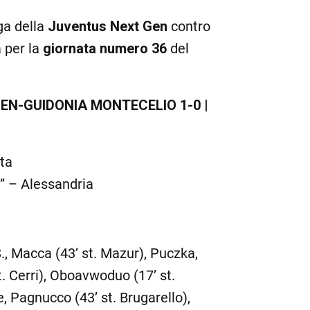
ga della
Juventus Next Gen
contro
a per la
giornata numero 36
del
GEN-GUIDONIA MONTECELIO 1-0 |
ata
” – Alessandria
S., Macca (43’ st. Mazur), Puczka,
t. Cerri), Oboavwoduo (17’ st.
e, Pagnucco (43’ st. Brugarello),