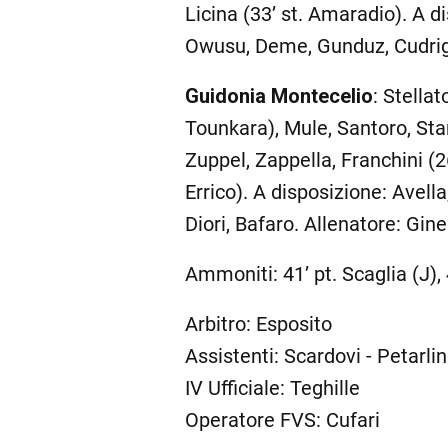
Licina (33’ st. Amaradio). A 
Owusu, Deme, Gunduz, Cudrig.
Guidonia Montecelio
: Stella
Tounkara), Mule, Santoro, Starit
Zuppel, Zappella, Franchini (26
Errico). A disposizione: Avella,
Diori, Bafaro. Allenatore: Gine
Ammoniti: 41’ pt. Scaglia (J),
Arbitro: Esposito
Assistenti: Scardovi - Petarlin
IV Ufficiale: Teghille
Operatore FVS: Cufari