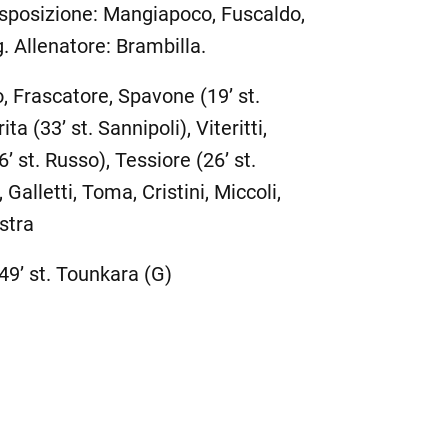
disposizione: Mangiapoco, Fuscaldo,
 Allenatore: Brambilla.
to, Frascatore, Spavone (19’ st.
a (33’ st. Sannipoli), Viteritti,
’ st. Russo), Tessiore (26’ st.
 Galletti, Toma, Cristini, Miccoli,
stra
 49’ st. Tounkara (G)