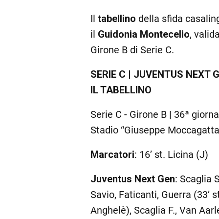
Il
tabellino
della sfida casalin
il
Guidonia Montecelio
, valid
Girone B di Serie C.
SERIE C | JUVENTUS NEXT 
IL TABELLINO
Serie C - Girone B | 36ª giorn
Stadio “Giuseppe Moccagatta
Marcatori
: 16’ st. Licina (J)
Juventus Next Gen
: Scaglia 
Savio, Faticanti, Guerra (33’ s
Anghelè), Scaglia F., Van Aarl