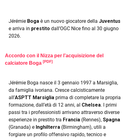
Jérémie
Boga
è un nuovo giocatore della
Juventus
e arriva in
prestito
dall’OGC Nice fino al 30 giugno
2026.
Accordo con il Nizza per l’acquisizione del
[PDF]
calciatore Boga
Jérémie Boga nasce il 3 gennaio 1997 a Marsiglia,
da famiglia ivoriana. Cresce calcisticamente
all’
ASPTT Marsiglia
prima di completare la propria
formazione, dall’età di 12 anni, al
Chelsea
. I primi
passi tra i professionisti arrivano attraverso diverse
esperienze in prestito tra
Francia
(Rennes),
Spagna
(Granada) e
Inghilterra
(Birmingham), utili a
forgiare un profilo offensivo rapido, tecnico e