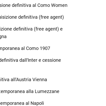
ssione definitiva al Como Women
isizione definitiva (free agent)
izione definitiva (free agent) e
gna
emporanea al Como 1907
efinitiva dall'Inter e cessione
itiva all'Austria Vienna
 temporanea alla Lumezzane
temporanea al Napoli