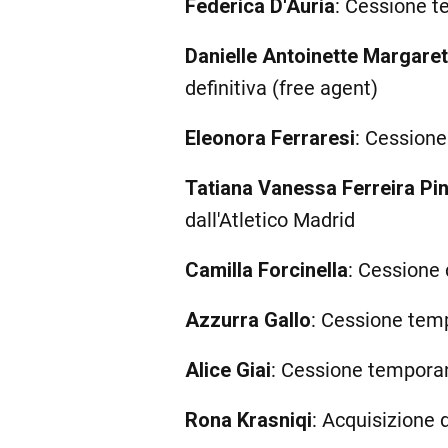
Federica D'Auria
: Cessione t
Danielle Antoinette Margare
definitiva (free agent)
Eleonora Ferraresi
: Cession
Tatiana Vanessa Ferreira Pi
dall'Atletico Madrid
Camilla Forcinella
: Cessione 
Azzurra Gallo
: Cessione tem
Alice Giai
: Cessione tempora
Rona Krasniqi
: Acquisizione 