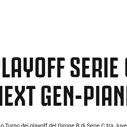
LAYOFF SERIE 
NEXT GEN-PIAN
o Turno dei playoff del Girone B di Serie C tra Ju