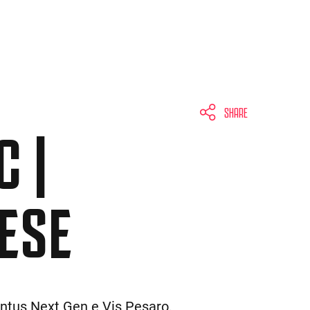
SHARE
C |
ESE
ventus Next Gen e Vis Pesaro.