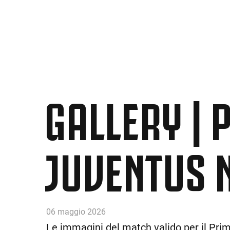
GALLERY | P
JUVENTUS 
06 maggio 2026
Le immagini del match valido per il Prim