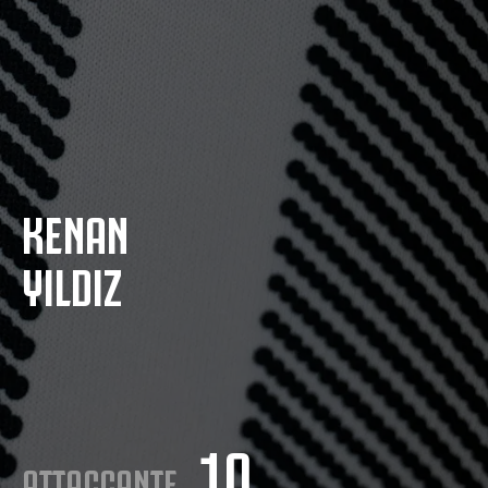
KENAN
YILDIZ
10
ATTACCANTE