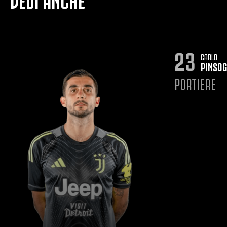
23
CARLO
PINSOG
PORTIERE