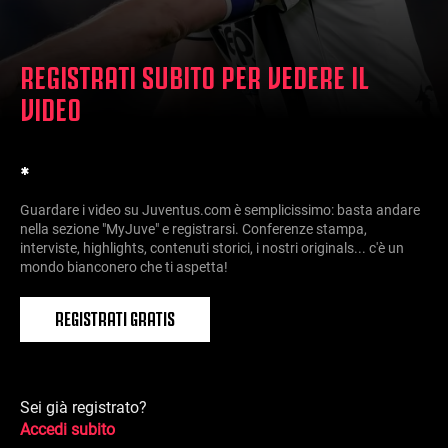
REGISTRATI SUBITO PER VEDERE IL
VIDEO
*
Guardare i video su Juventus.com è semplicissimo: basta andare
nella sezione "MyJuve" e registrarsi. Conferenze stampa,
interviste, highlights, contenuti storici, i nostri originals... c'è un
mondo bianconero che ti aspetta!
REGISTRATI GRATIS
Sei già registrato?
Accedi subito