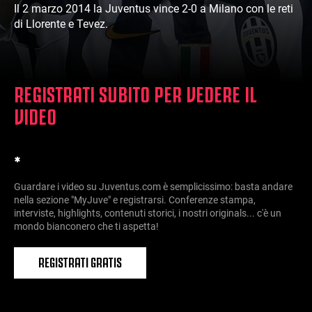
Il 2 marzo 2014 la Juventus vince 2-0 a Milano con le reti
di Llorente e Tevez.
REGISTRATI SUBITO PER VEDERE IL
VIDEO
*
Guardare i video su Juventus.com è semplicissimo: basta andare
nella sezione "MyJuve" e registrarsi. Conferenze stampa,
interviste, highlights, contenuti storici, i nostri originals... c'è un
mondo bianconero che ti aspetta!
REGISTRATI GRATIS