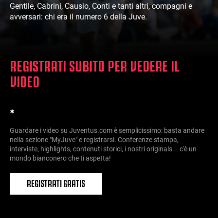
Gentile, Cabrini, Causio, Conti e tanti altri, compagni e
avversari: chi era il numero 6 della Juve.
REGISTRATI SUBITO PER VEDERE IL
VIDEO
*
Guardare i video su Juventus.com è semplicissimo: basta andare
nella sezione "MyJuve" e registrarsi. Conferenze stampa,
interviste, highlights, contenuti storici, i nostri originals... c'è un
mondo bianconero che ti aspetta!
REGISTRATI GRATIS