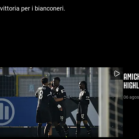
ittoria per i bianconeri.
AMICH
HIGHL
06 agos