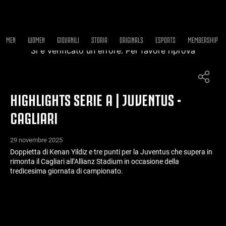
MEN
WOMEN
GIOVANILI
STORIA
ORIGINALS
ESPORTS
MEMBERSHIP
Si è verificato un errore. Per favore riprova
HIGHLIGHTS SERIE A | JUVENTUS -
CAGLIARI
29 novembre 2025
Doppietta di Kenan Yildiz e tre punti per la Juventus che supera in
rimonta il Cagliari all’Allianz Stadium in occasione della
tredicesima giornata di campionato.