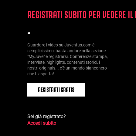
REGISTRATI SUBITO PER VEDERE IL
*
Guardare i video su Juventus.com è
semplicissimo: basta andare nella sezione
"MyJuve" e registrarsi. Conferenze stampa,
interviste, highlights, contenuti storici, i
nostri originals... c'è un mondo bianconero
che ti aspetta!
REGISTRATI GRATIS
Sei già registrato?
Accedi subito