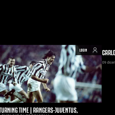
LOGIN
CARLO
09 dice
TURNING TIME | RANGERS-JUVENTUS,