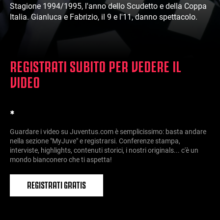
Stagione 1994/1995, l'anno dello Scudetto e della Coppa
Italia. Gianluca e Fabrizio, il 9 e l'11, danno spettacolo.
REGISTRATI SUBITO PER VEDERE IL
VIDEO
*
Guardare i video su Juventus.com è semplicissimo: basta andare
nella sezione "MyJuve" e registrarsi. Conferenze stampa,
interviste, highlights, contenuti storici, i nostri originals... c'è un
mondo bianconero che ti aspetta!
REGISTRATI GRATIS