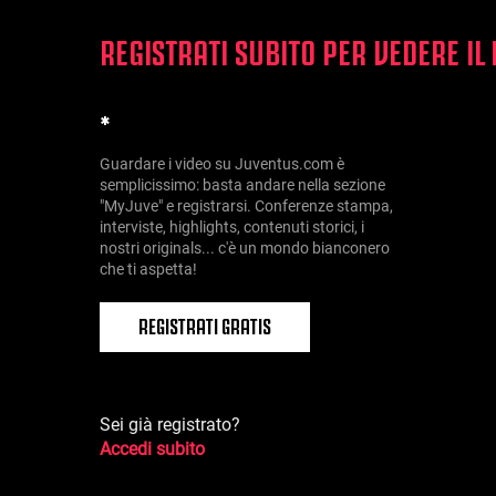
REGISTRATI SUBITO PER VEDERE IL
*
Guardare i video su Juventus.com è
semplicissimo: basta andare nella sezione
"MyJuve" e registrarsi. Conferenze stampa,
interviste, highlights, contenuti storici, i
nostri originals... c'è un mondo bianconero
che ti aspetta!
REGISTRATI GRATIS
Sei già registrato?
Accedi subito