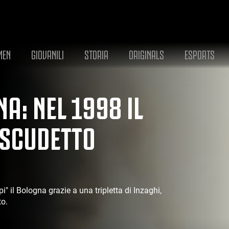
MEN
GIOVANILI
STORIA
ORIGINALS
ESPORTS
A: NEL 1998 IL
 SCUDETTO
i" il Bologna grazie a una tripletta di Inzaghi,
to.