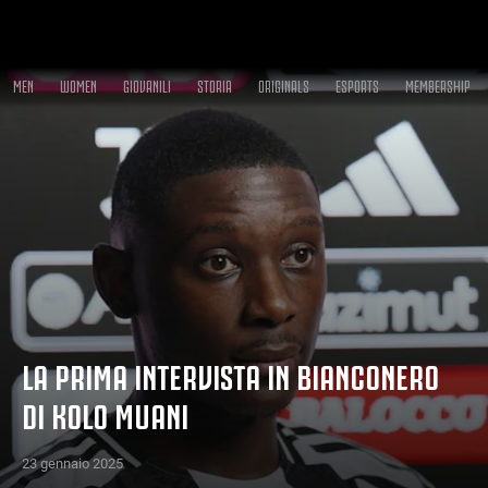
MEN
WOMEN
GIOVANILI
STORIA
ORIGINALS
ESPORTS
MEMBERSHIP
LA PRIMA INTERVISTA IN BIANCONERO
DI KOLO MUANI
23 gennaio 2025