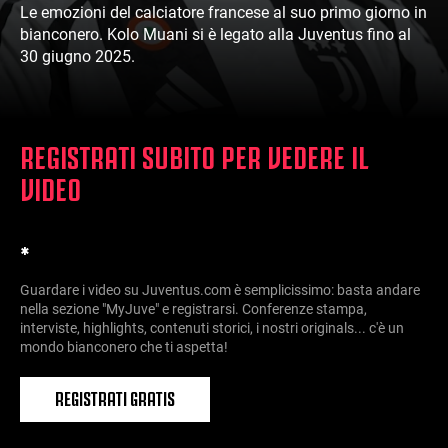
Le emozioni del calciatore francese al suo primo giorno in
bianconero. Kolo Muani si è legato alla Juventus fino al
30 giugno 2025.
REGISTRATI SUBITO PER VEDERE IL
VIDEO
*
Guardare i video su Juventus.com è semplicissimo: basta andare
nella sezione "MyJuve" e registrarsi. Conferenze stampa,
interviste, highlights, contenuti storici, i nostri originals... c'è un
mondo bianconero che ti aspetta!
REGISTRATI GRATIS