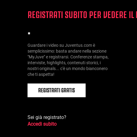
REGISTRATI SUBITO PER VEDERE IL
*
Guardare i video su Juventus.com è
semplicissimo: basta andare nella sezione
"MyJuve" e registrarsi. Conferenze stampa,
interviste, highlights, contenuti storici, i
nostri originals... c'è un mondo bianconero
che ti aspetta!
REGISTRATI GRATIS
Sei già registrato?
Accedi subito