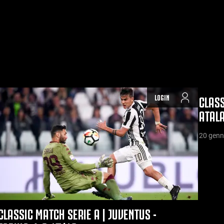
LOGIN
CLASS
ATALA
20 genn
CLASSIC MATCH SERIE A | JUVENTUS -