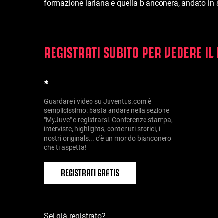
formazione lariana e quella bianconera, andato in 
REGISTRATI SUBITO PER VEDERE IL
*
Guardare i video su Juventus.com è
semplicissimo: basta andare nella sezione
"MyJuve" e registrarsi. Conferenze stampa,
interviste, highlights, contenuti storici, i
nostri originals... c'è un mondo bianconero
che ti aspetta!
REGISTRATI GRATIS
Sei già registrato?