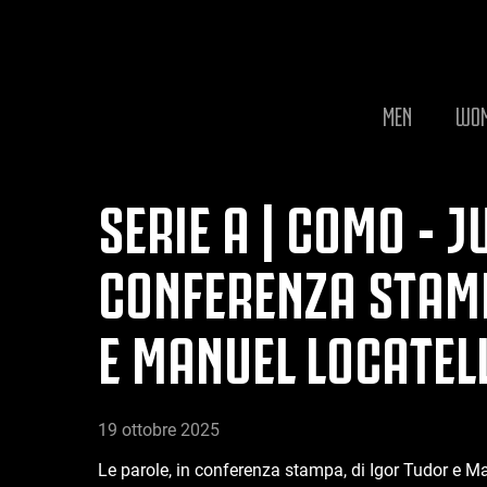
MEN
WO
SERIE A | COMO - J
CONFERENZA STAMP
E MANUEL LOCATEL
19 ottobre 2025
Le parole, in conferenza stampa, di Igor Tudor e Ma