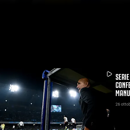
SERIE
CONFE
MANUE
26 otto