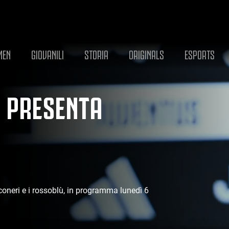
MEN
GIOVANILI
STORIA
ORIGINALS
ESPORTS
I PRESENTA
nconeri e i rossoblù, in programma lunedì 6