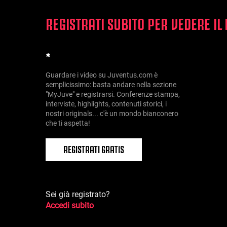
REGISTRATI SUBITO PER VEDERE IL
*
Guardare i video su Juventus.com è
semplicissimo: basta andare nella sezione
"MyJuve" e registrarsi. Conferenze stampa,
interviste, highlights, contenuti storici, i
nostri originals... c'è un mondo bianconero
che ti aspetta!
REGISTRATI GRATIS
Sei già registrato?
Accedi subito