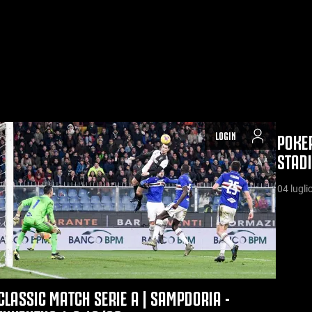
LOGIN
POKER
STAD
04 lugli
CLASSIC MATCH SERIE A | SAMPDORIA -