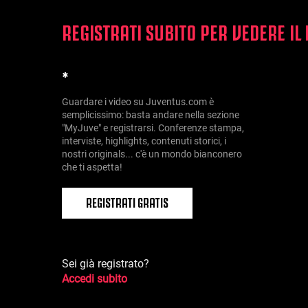
REGISTRATI SUBITO PER VEDERE IL
*
Guardare i video su Juventus.com è
semplicissimo: basta andare nella sezione
"MyJuve" e registrarsi. Conferenze stampa,
interviste, highlights, contenuti storici, i
nostri originals... c'è un mondo bianconero
che ti aspetta!
REGISTRATI GRATIS
Sei già registrato?
Accedi subito