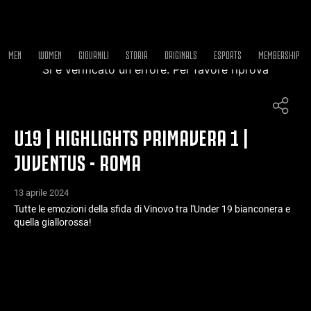
MEN
WOMEN
GIOVANILI
STORIA
ORIGINALS
ESPORTS
MEMBERSHIP
Si è verificato un errore. Per favore riprova
U19 | HIGHLIGHTS PRIMAVERA 1 |
JUVENTUS - ROMA
13 aprile 2024
Tutte le emozioni della sfida di Vinovo tra l'Under 19 bianconera e
quella giallorossa!