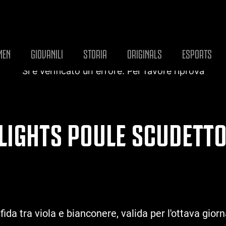
MEN
GIOVANILI
STORIA
ORIGINALS
ESPORTS
Si è verificato un errore. Per favore riprova
LIGHTS POULE SCUDETTO 
fida tra viola e bianconere, valida per l'ottava gio