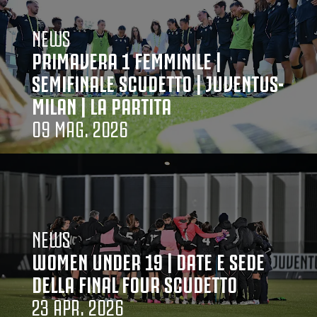
NEWS
PRIMAVERA 1 FEMMINILE |
SEMIFINALE SCUDETTO | JUVENTUS-
MILAN | LA PARTITA
09 MAG. 2026
NEWS
WOMEN UNDER 19 | DATE E SEDE
DELLA FINAL FOUR SCUDETTO
23 APR. 2026