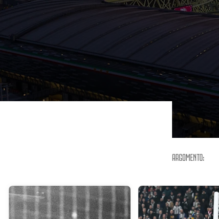
ARGOMENTO: