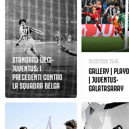
21/07/2026 14:00
STANDARD LIEGI-
25/02/2026 23:45
JUVENTUS: I
GALLERY | PLAYO
PRECEDENTI CONTRO
| JUVENTUS-
LA SQUADRA BELGA
GALATASARAY