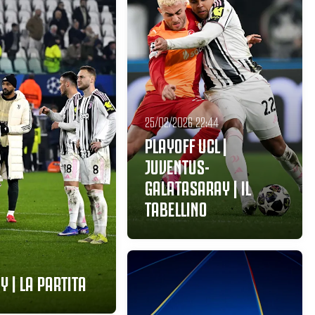
25/02/2026 22:44
PLAYOFF UCL |
JUVENTUS-
GALATASARAY | IL
TABELLINO
 | LA PARTITA