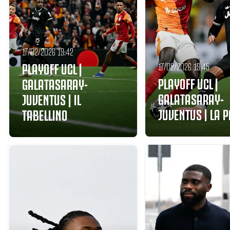
17/02/2026 19:42
PLAYOFF UCL |
17/02/2026 19:45
PLAYOFF UCL |
GALATASARAY-
GALATASARAY-
JUVENTUS | IL
JUVENTUS | LA P
TABELLINO