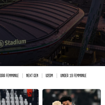
DRA FEMMINILE
NEXT GEN
U20M
UNDER 19 FEMMINILE