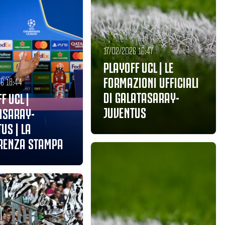
17/02/2026 16:47
PLAYOFF UCL | LE
FORMAZIONI UFFICIALI
6 18:44
DI GALATASARAY-
F UCL |
JUVENTUS
ASARAY-
US | LA
RENZA STAMPA
LLETTI E
NIE