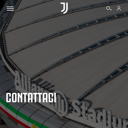
BIGLIETTI
SHOP
BIANCONERI
CONTATTACI
VIDEO
ALTRO