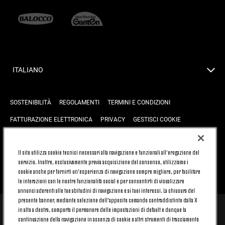
ITALIANO
SOSTENIBILITÀ
REGOLAMENTI
TERMINI E CONDIZIONI
FATTURAZIONE ELETTRONICA
PRIVACY
GESTISCI COOKIE
JOIN US
CONTATTACI
FAQ
Il sito utilizza cookie tecnici necessari alla navigazione e funzionali all’erogazione del
servizio. Inoltre, esclusivamente previa acquisizione del consenso, utilizziamo i
cookie anche per fornirti un’esperienza di navigazione sempre migliore, per facilitare
TORNA SU
le interazioni con le nostre funzionalità social e per consentirti di visualizzare
annunci aderenti alle tue abitudini di navigazione e ai tuoi interessi. La chiusura del
presente banner, mediante selezione dell’apposito comando contraddistinto dalla X
in alto a destra, comporta il permanere delle impostazioni di default e dunque la
© 2026 Juventus Football Club S.p.A.
continuazione della navigazione in assenza di cookie o altri strumenti di tracciamento