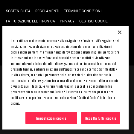
SOSTENIBILITÀ
REGOLAMENTI
TERMINI E CONDIZIONI
FATTURAZIONE ELETTRONICA
PRIVACY
GESTISCI COOKIE
JOIN US
CONTATTACI
FAQ
Il sito utilizza cookie tecnici necessari alla navigazione e funzionali all’erogazione del
servizio. Inoltre, esclusivamente previa acquisizione del consenso, utilizziamo i
cookie anche per fornirti un’esperienza di navigazione sempre migliore, per facilitare
TORNA SU
le interazioni con le nostre funzionalità social e per consentirti di visualizzare
annunci aderenti alle tue abitudini di navigazione e ai tuoi interessi. La chiusura del
presente banner, mediante selezione dell’apposito comando contraddistinto dalla X
in alto a destra, comporta il permanere delle impostazioni di default e dunque la
© 2026 Juventus Football Club S.p.A.
continuazione della navigazione in assenza di cookie o altri strumenti di tracciamento
Juventus Football Club S.p.A. Via Druento, 175 10151 Torino - Italia;
diversi da quelli tecnici. Per ulteriori informazioni sui cookie e per gestire le tue
CONTACT CENTER (+39) 011.45.30.486. Il servizio è attivo dal lunedì al
preferenze clicca su Impostazioni Cookie.* Ti ricordiamo inoltre che puoi sempre
venerdì (9-20) e il sabato (9-15), festivi esclusi.
modificare le tue preferenze accedendo alla sezione "Gestisci Cookie" in fondo alla
Il costo del servizio varia in base al piano tariffario sottoscritto con il
pagina.
proprio operatore telefonico e non prevede alcun costo aggiuntivo.
Per conoscere i canali di contatto dedicati visita la sezione CONTATTACI
del nostro sito.
Impostazioni cookie
Accetta tutti i cookie
Capitale Sociale € 16.731.359,80 interamente versato. Registro Imprese,
Codice Fiscale e Partita IVA 00470470014 - REA 394963