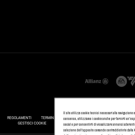
Il sito utilizza cookie tecnici necessari alla navigazione
REGOLAMENTI
TERMINI E CONDIZIONI
FATTURAZIONE ELETTRONI
consenso, utilizziamo i cookie anche per fornirti un’espe
GESTISCI COOKIE
JOIN US
CONTATTACI
FAQ
social e per consentirti di visualizzare annunci aderenti
selezione dell’apposito comando contraddistinto dalla X 