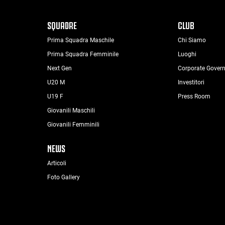
SQUADRE
CLUB
Prima Squadra Maschile
Chi Siamo
Prima Squadra Femminile
Luoghi
Next Gen
Corporate Gover
U20 M
Investitori
U19 F
Press Room
Giovanili Maschili
Giovanili Femminili
NEWS
Articoli
Foto Gallery