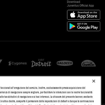
Download:
Juventus Official App
 e funzionali all’erogazione del servizio. Inoltre, esclusivamente previa acquisizione del
CA
PRIVACY
rienza di navigazione sempre migliore, per facilitare le interazioni con le nostre funzionalità
TORNA SU
 alle tue abitudini di navigazione e ai tuoi interessi. La chiusura del presente banner, mediante
in alto a destra, comporta il permanere delle impostazioni di default e dunque la continuazione