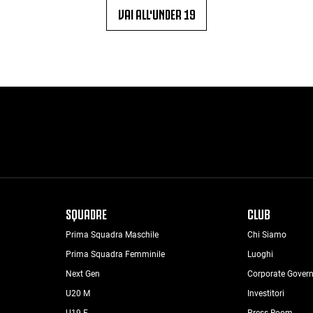
VAI ALL'UNDER 19
SQUADRE
CLUB
Prima Squadra Maschile
Chi Siamo
Prima Squadra Femminile
Luoghi
Next Gen
Corporate Gover
U20 M
Investitori
U19 F
Press Room