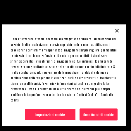
Il sito utilizza cookie tecnici necessari alla navigazione e funzionali all’erogazione del
servizio. Inoltre, esclusivamente previa acquisizione del consenso, utilizziamo i
cookie anche per fornirti un’esperienza di navigazione sempre migliore, per facilitare
le interazioni con le nostre funzionalità social e per consentirti di visualizzare
annunci aderenti alle tue abitudini di navigazione e ai tuoi interessi. La chiusura del
presente banner, mediante selezione dell’apposito comando contraddistinto dalla X
in alto a destra, comporta il permanere delle impostazioni di default e dunque la
continuazione della navigazione in assenza di cookie o altri strumenti di tracciamento
diversi da quelli tecnici. Per ulteriori informazioni sui cookie e per gestire le tue
preferenze clicca su Impostazioni Cookie.* Ti ricordiamo inoltre che puoi sempre
modificare le tue preferenze accedendo alla sezione "Gestisci Cookie" in fondo alla
pagina.
Impostazioni cookie
Accetta tutti i cookie