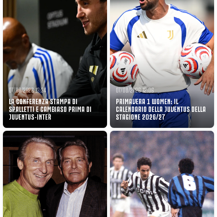
07/08/2026 13:34
07/08/2026 12:06
LA CONFERENZA STAMPA DI
PRIMAVERA 1 WOMEN: IL
SPALLETTI E CAMBIASO PRIMA DI
CALENDARIO DELLA JUVENTUS DELLA
JUVENTUS-INTER
STAGIONE 2026/27