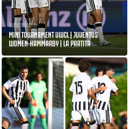
08/08/2026 21:31
MINI TOURNAMENT UWCL | JUVENTUS
WOMEN-HAMMARBY | LA PARTITA