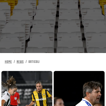
HOME
NEWS
ARTICOLI