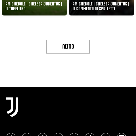
AMICHEVOLE | CHELSEA-JUVENTUS |
AMICHEVOLE | CHELSEA-JUVENTUS |
IL TABELLINO
IL COMMENTO DI SPALLETTI
ALTRO