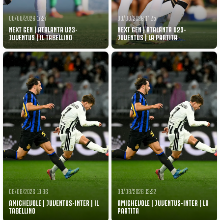
08/08/2026 17:27
08/08/2026 17:25
NEXT GEN | ATALANTA U23-
NEXT GEN | ATALANTA U23-
JUVENTUS | IL TABELLINO
JUVENTUS | LA PARTITA
08/08/2026 13:36
08/08/2026 13:32
AMICHEVOLE | JUVENTUS-INTER | IL
AMICHEVOLE | JUVENTUS-INTER | LA
TABELLINO
PARTITA