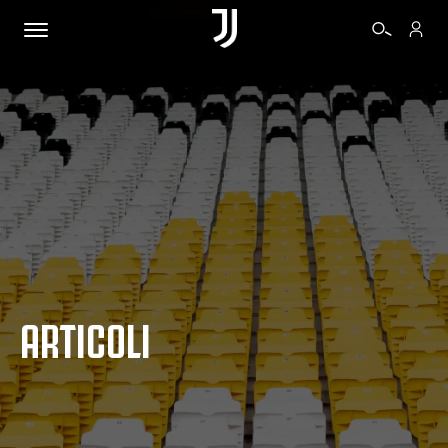
BIGLIETTI
SHOP
BIANCONERI
ARTICOLI
VIDEO
ALTRO