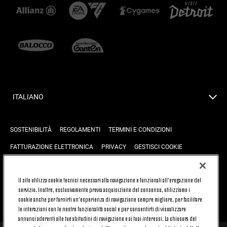
ITALIANO
SOSTENIBILITÀ
REGOLAMENTI
TERMINI E CONDIZIONI
FATTURAZIONE ELETTRONICA
PRIVACY
GESTISCI COOKIE
JOIN US
CONTATTACI
FAQ
Il sito utilizza cookie tecnici necessari alla navigazione e funzionali all’erogazione del
servizio. Inoltre, esclusivamente previa acquisizione del consenso, utilizziamo i
cookie anche per fornirti un’esperienza di navigazione sempre migliore, per facilitare
TORNA SU
le interazioni con le nostre funzionalità social e per consentirti di visualizzare
annunci aderenti alle tue abitudini di navigazione e ai tuoi interessi. La chiusura del