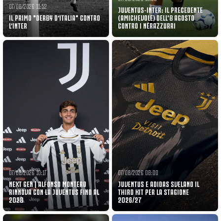
07/08/2026 11:52
JUVENTUS-INTER: IL PRECEDENTE
IL PRIMO "DERBY D’ITALIA" CONTRO
(AMICHEVOLE) DELL'8 AGOSTO
L’INTER
CONTRO I NERAZZURRI
07/08/2026 10:17
07/08/2026 08:00
NEXT GEN | ALFONSO MONTERO
JUVENTUS E ADIDAS SVELANO IL
RINNOVA CON LA JUVENTUS FINO AL
THIRD KIT PER LA STAGIONE
2028
2026/27