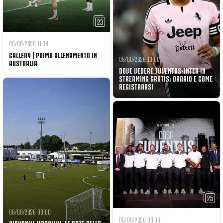
23
06/08/2026 11:39
GALLERY | PRIMO ALLENAMENTO IN
06/08/2026 10:00
AUSTRALIA
DOVE VEDERE JUVENTUS-INTER IN
STREAMING GRATIS: ORARIO E COME
REGISTRARSI
25
06/08/2026 09:00
06/08/2026 08:30
GIOVANILI MASCHILI, LE DATE DELLA