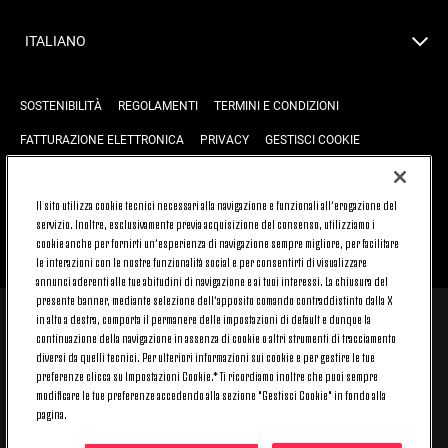
ITALIANO
SOSTENIBILITÀ
REGOLAMENTI
TERMINI E CONDIZIONI
FATTURAZIONE ELETTRONICA
PRIVACY
GESTISCI COOKIE
JOIN US
CONTATTACI
FAQ
Il sito utilizza cookie tecnici necessari alla navigazione e funzionali all’erogazione del
servizio. Inoltre, esclusivamente previa acquisizione del consenso, utilizziamo i
cookie anche per fornirti un’esperienza di navigazione sempre migliore, per facilitare
TORNA SU
le interazioni con le nostre funzionalità social e per consentirti di visualizzare
annunci aderenti alle tue abitudini di navigazione e ai tuoi interessi. La chiusura del
presente banner, mediante selezione dell’apposito comando contraddistinto dalla X
in alto a destra, comporta il permanere delle impostazioni di default e dunque la
© 2026 Juventus Football Club S.p.A.
continuazione della navigazione in assenza di cookie o altri strumenti di tracciamento
diversi da quelli tecnici. Per ulteriori informazioni sui cookie e per gestire le tue
Juventus Football Club S.p.A. Via Druento, 175 10151 Torino - Italia;
CONTACT CENTER (+39) 011.45.30.486. Il servizio è attivo dal lunedì al
preferenze clicca su Impostazioni Cookie.* Ti ricordiamo inoltre che puoi sempre
venerdì (9-20) e il sabato (9-15), festivi esclusi.
modificare le tue preferenze accedendo alla sezione "Gestisci Cookie" in fondo alla
Il costo del servizio varia in base al piano tariffario sottoscritto con il
pagina.
proprio operatore telefonico e non prevede alcun costo aggiuntivo.
Per conoscere i canali di contatto dedicati visita la sezione CONTATTACI