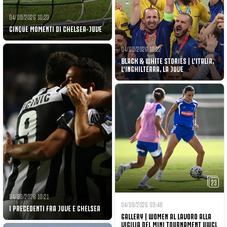
04/08/2026 10:23
CINQUE MOMENTI DI CHELSEA-JUVE
04/08/2026 10:22
BLACK & WHITE STORIES | L'ITALIA,
L'INGHILTERRA, LA JUVE
23
04/08/2026 10:21
04/08/2026 09:48
I PRECEDENTI FRA JUVE E CHELSEA
GALLERY | WOMEN AL LAVORO ALLA
VIGILIA DEL MINI TOURNAMENT UWCL