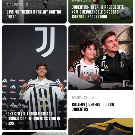
07/08/2026 11:52
JUVENTUS-INTER: IL PRECEDENTE
IL PRIMO "DERBY D’ITALIA" CONTRO
(AMICHEVOLE) DELL'8 AGOSTO
L’INTER
CONTRO I NERAZZURRI
8
07/08/2026 09:30
GALLERY | VENERDÌ A CASA
07/08/2026 10:17
JUVENTUS
NEXT GEN | ALFONSO MONTERO
RINNOVA CON LA JUVENTUS FINO AL
2028