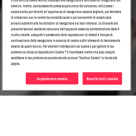
servizio. Inoltre, esclusivamente previa acquisizione del consenso, utilizziamo i
cookie anche per fornirti un’esperienza di navigazione sempre migliore, per facilitare
le interazioni con le nostre funzionalità social e per consentirti di visualizzare
annunci aderenti alle tue abitudini di navigazione e ai tuoi interessi. La chiusura del
presente banner, mediante selezione dell’apposito comando contraddistinto dalla X
in alto a destra, comporta il permanere delle impostazioni di default e dunque la
continuazione della navigazione in assenza di cookie o altri strumenti di tracciamento
diversi da quelli tecnici. Per ulteriori informazioni sui cookie e per gestire le tue
preferenze clicca su Impostazioni Cookie.* Ti ricordiamo inoltre che puoi sempre
modificare le tue preferenze accedendo alla sezione "Gestisci Cookie" in fondo alla
pagina.
Impostazioni cookie
Accetta tutti i cookie
PRIMA SQUADRA MASCHILE
VIP HOSPITALITY
MUSEUM &
PRIMA SQUADRA MASCHILE