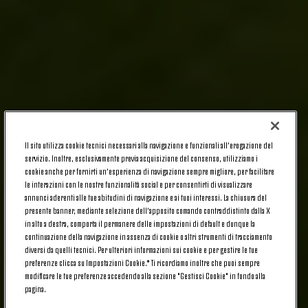
Il sito utilizza cookie tecnici necessari alla navigazione e funzionali all’erogazione del
servizio. Inoltre, esclusivamente previa acquisizione del consenso, utilizziamo i
cookie anche per fornirti un’esperienza di navigazione sempre migliore, per facilitare
le interazioni con le nostre funzionalità social e per consentirti di visualizzare
annunci aderenti alle tue abitudini di navigazione e ai tuoi interessi. La chiusura del
presente banner, mediante selezione dell’apposito comando contraddistinto dalla X
in alto a destra, comporta il permanere delle impostazioni di default e dunque la
continuazione della navigazione in assenza di cookie o altri strumenti di tracciamento
diversi da quelli tecnici. Per ulteriori informazioni sui cookie e per gestire le tue
preferenze clicca su Impostazioni Cookie.* Ti ricordiamo inoltre che puoi sempre
modificare le tue preferenze accedendo alla sezione "Gestisci Cookie" in fondo alla
pagina.