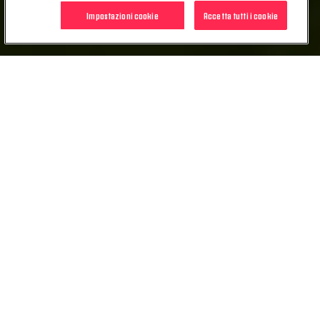
Impostazioni cookie
Accetta tutti i cookie
AZIONI
DIRITTI DI VOTO E LOYALTY SHARES
SEGNALAZIONI