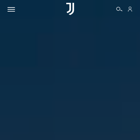
BIGLIETTI
SHOP
BIANCONERI
VIDEO
ALTRO