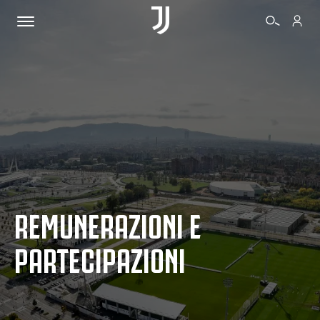
BIGLIETTI
SHOP
BIANCONERI
REMUNERAZIONI E
VIDEO
PARTECIPAZIONI
ALTRO