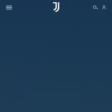
BIGLIETTI
SHOP
BIANCONERI
VIDEO
ALTRO