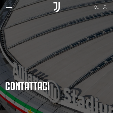
BIGLIETTI
SHOP
BIANCONERI
CONTATTACI
VIDEO
ALTRO