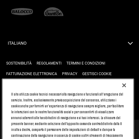
ITALIANO
SOSTENIBILITÀ
REGOLAMENTI
TERMINI E CONDIZIONI
FATTURAZIONE ELETTRONICA
PRIVACY
GESTISCI COOKIE
JOIN US
CONTATTACI
FAQ
Il sito utilizza cookie tecnici necessari alla navigazione e funzionali all’erogazione del
servizio. Inoltre, esclusivamente previa acquisizione del consenso, utilizziamo i
cookie anche per fornirti un’esperienza di navigazione sempre migliore, per facilitare
TORNA SU
le interazioni con le nostre funzionalità social e per consentirti di visualizzare
annunci aderenti alle tue abitudini di navigazione e ai tuoi interessi. La chiusura del
presente banner, mediante selezione dell’apposito comando contraddistinto dalla X
in alto a destra, comporta il permanere delle impostazioni di default e dunque la
© 2026 Juventus Football Club S.p.A.
continuazione della navigazione in assenza di cookie o altri strumenti di tracciamento