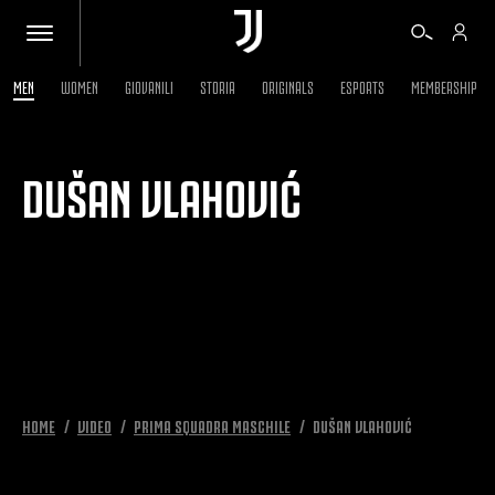
MEN
WOMEN
GIOVANILI
STORIA
ORIGINALS
ESPORTS
MEMBERSHIP
BIGLIETTI
DUŠAN VLAHOVIĆ
SHOP
BIANCONERI
VIDEO
ALTRO
HOME
VIDEO
PRIMA SQUADRA MASCHILE
DUŠAN VLAHOVIĆ