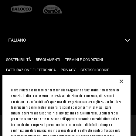
ITALIANO
SOSTENIBILITÀ
REGOLAMENTI
TERMINI E CONDIZIONI
FATTURAZIONE ELETTRONICA
PRIVACY
GESTISCI COOKIE
JOIN US
CONTATTACI
FAQ
Il sito utilizza cookie tecnici necessari alla navigazione e funzionali all’erogazione del
servizio. Inoltre, esclusivamente previa acquisizione del consenso, utilizziamo i
cookie anche per fornirti un’esperienza di navigazione sempre migliore, per facilitare
TORNA SU
le interazioni con le nostre funzionalità social e per consentirti di visualizzare
annunci aderenti alle tue abitudini di navigazione e ai tuoi interessi. La chiusura del
presente banner, mediante selezione dell’apposito comando contraddistinto dalla X
in alto a destra, comporta il permanere delle impostazioni di default e dunque la
© 2026 Juventus Football Club S.p.A.
continuazione della navigazione in assenza di cookie o altri strumenti di tracciamento
Juventus Football Club S.p.A. Via Druento, 175 10151 Torino - Italia;
diversi da quelli tecnici. Per ulteriori informazioni sui cookie e per gestire le tue