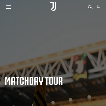
BIGLIETTI
SHOP
BIANCONERI
MATCHDAY TOUR
VIDEO
ALTRO