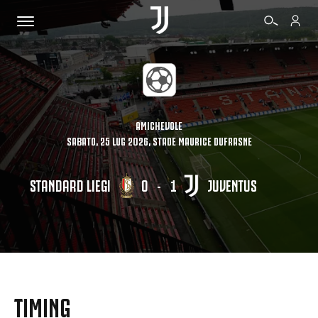
BIGLIETTI
AMICHEVOLE
SABATO, 25 LUG 2026, STADE MAURICE DUFRASNE
SHOP
STANDARD LIEGI
0
-
1
JUVENTUS
BIANCONERI
VIDEO
ALTRO
TIMING