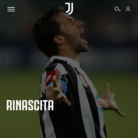
BIGLIETTI
SHOP
BIANCONERI
RINASCITA
VIDEO
ALTRO