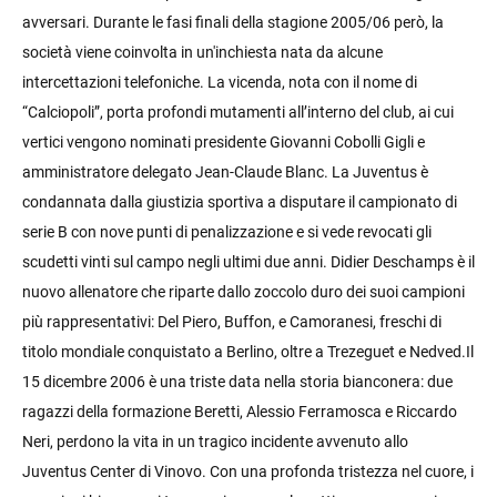
avversari. Durante le fasi finali della stagione 2005/06 però, la
società viene coinvolta in un'inchiesta nata da alcune
intercettazioni telefoniche. La vicenda, nota con il nome di
“Calciopoli”, porta profondi mutamenti all’interno del club, ai cui
vertici vengono nominati presidente Giovanni Cobolli Gigli e
amministratore delegato Jean-Claude Blanc. La Juventus è
condannata dalla giustizia sportiva a disputare il campionato di
serie B con nove punti di penalizzazione e si vede revocati gli
scudetti vinti sul campo negli ultimi due anni. Didier Deschamps è il
nuovo allenatore che riparte dallo zoccolo duro dei suoi campioni
più rappresentativi: Del Piero, Buffon, e Camoranesi, freschi di
titolo mondiale conquistato a Berlino, oltre a Trezeguet e Nedved.Il
15 dicembre 2006 è una triste data nella storia bianconera: due
ragazzi della formazione Beretti, Alessio Ferramosca e Riccardo
Neri, perdono la vita in un tragico incidente avvenuto allo
Juventus Center di Vinovo. Con una profonda tristezza nel cuore, i