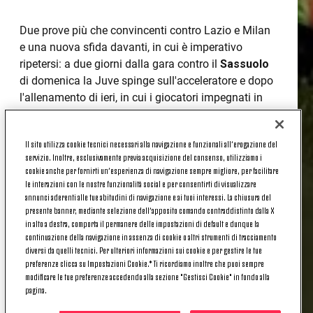
Due prove più che convincenti contro Lazio e Milan
e una nuova sfida davanti, in cui è imperativo
ripetersi: a due giorni dalla gara contro il
Sassuolo
di domenica la Juve spinge sull'acceleratore e dopo
l'allenamento di ieri, in cui i giocatori impegnati in
Coppa Italia si erano limitati a una seduta di
recupero, oggi la squadra è tornata compatta e ha
Il sito utilizza cookie tecnici necessari alla navigazione e funzionali all’erogazione del
lavorato sodo su
tecnica
e
tattica
.
servizio. Inoltre, esclusivamente previa acquisizione del consenso, utilizziamo i
cookie anche per fornirti un’esperienza di navigazione sempre migliore, per facilitare
La preparazione della partita contro gli emiliani
le interazioni con le nostre funzionalità social e per consentirti di visualizzare
proseguirà domani con una nuovo allenamento
annunci aderenti alle tue abitudini di navigazione e ai tuoi interessi. La chiusura del
mattutino, al termine del quale mister
Allegri
presente banner, mediante selezione dell’apposito comando contraddistinto dalla X
in alto a destra, comporta il permanere delle impostazioni di default e dunque la
incontrerà i giornalisti in
conferenza stampa
.
continuazione della navigazione in assenza di cookie o altri strumenti di tracciamento
L'appuntamento, fissato per le
14.00
presso il media
diversi da quelli tecnici. Per ulteriori informazioni sui cookie e per gestire le tue
Center di Vinovo, sarà come sempre trasmesso in
preferenze clicca su Impostazioni Cookie.* Ti ricordiamo inoltre che puoi sempre
diretta su
Juventus.com
e su
Jtv
.
modificare le tue preferenze accedendo alla sezione "Gestisci Cookie" in fondo alla
pagina.