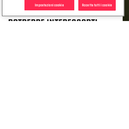
Impostazioni cookie
Accetta tutti i cookie
POTREBBE INTERESSARTI
ANCHE
NEWS
I CONVOCATI DEL TORINO
22 SET. 2017