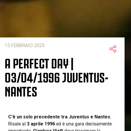
15 FEBBRAIO 2023
A PERFECT DAY |
03/04/1996 JUVENTUS-
NANTES
C'è un solo precedente tra Juventus e Nantes
.
Risale al
3 aprile 1996
ed è una gara decisamente
importante.
Gianluca Vialli
deve trascinare la