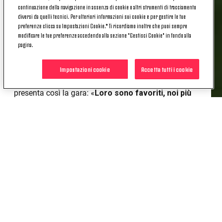
continuazione della navigazione in assenza di cookie o altri strumenti di tracciamento
diversi da quelli tecnici. Per ulteriori informazioni sui cookie e per gestire le tue
preferenze clicca su Impostazioni Cookie.* Ti ricordiamo inoltre che puoi sempre
La Juve arriva all'appuntamento con
uno score
modificare le tue preferenze accedendo alla sezione "Gestisci Cookie" in fondo alla
pagina.
migliore rispetto agli avversari
. E con un
Del
Piero
che - dopo avere prodotto meraviglie nella
fase a gironi – ha anche colpito in semifinale
il Real
Impostazioni cookie
Accetta tutti i cookie
Madrid
.
Jean Claude Suaudeau
, mister del
Nantes
,
presenta così la gara: «
Loro sono favoriti, noi più
motivati
. Alla Juve vorrei togliere
la consistenza
tecnica
. Può contare su
quindici fuoriclasse
, il
Nantes su sei. E se hai solo sei giocatori fuori dalla
norma
non puoi stare rilassato
come
probabilmente lo è
Lippi
».