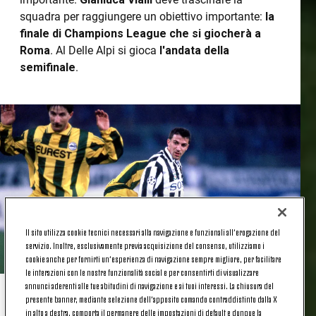
squadra per raggiungere un obiettivo importante:
la
finale di Champions League che si giocherà a
Roma
. Al Delle Alpi si gioca
l'andata della
semifinale
.
Il sito utilizza cookie tecnici necessari alla navigazione e funzionali all’erogazione del
servizio. Inoltre, esclusivamente previa acquisizione del consenso, utilizziamo i
cookie anche per fornirti un’esperienza di navigazione sempre migliore, per facilitare
le interazioni con le nostre funzionalità social e per consentirti di visualizzare
annunci aderenti alle tue abitudini di navigazione e ai tuoi interessi. La chiusura del
presente banner, mediante selezione dell’apposito comando contraddistinto dalla X
I FAVORI DEL PRONOSTICO
in alto a destra, comporta il permanere delle impostazioni di default e dunque la