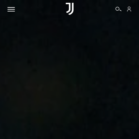
BIGLIETTI
SHOP
BIANCONERI
VIDEO
ALTRO