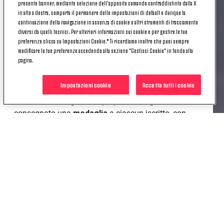
seguito poi da quello dell’ambasciatore italiano ad
presente banner, mediante selezione dell’apposito comando contraddistinto dalla X
in alto a destra, comporta il permanere delle impostazioni di default e dunque la
Abu Dhabi e del partner dell’Academy.
continuazione della navigazione in assenza di cookie o altri strumenti di tracciamento
diversi da quelli tecnici. Per ulteriori informazioni sui cookie e per gestire le tue
Barzagli
, poi, ha partecipato alle attività di campo,
preferenze clicca su Impostazioni Cookie.* Ti ricordiamo inoltre che puoi sempre
intrattenendosi con tutti i gruppi impegnati nelle
modificare le tue preferenze accedendo alla sezione "Gestisci Cookie" in fondo alla
varie partite e dando a tutti i bambini, dai più grandi
pagina.
ai più piccoli, consigli e suggerimenti che,
sicuramente, non dimenticheranno mai.
Impostazioni cookie
Accetta tutti i cookie
Al termine della giornata proprio Barzagli ha
consegnato una
medaglia
a ciascun iscritto, con
annessa
foto
ricordo.
Si tratta del
primo
passo
dell’Academy verso
un'
espansione
ad Abu Dhabi nella prossima
stagione.