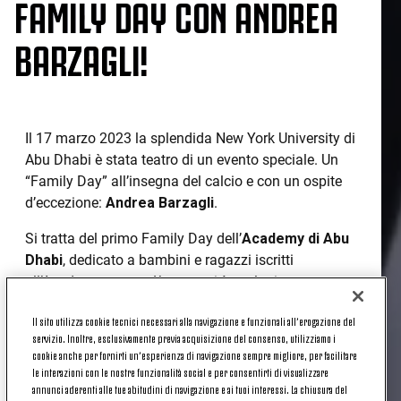
FAMILY DAY CON ANDREA
BARZAGLI!
Il 17 marzo 2023 la splendida New York University di
Abu Dhabi è stata teatro di un evento speciale. Un
“Family Day” all’insegna del calcio e con un ospite
d’eccezione:
Andrea Barzagli
.
Si tratta del primo Family Day dell’
Academy di Abu
Dhabi
, dedicato a bambini e ragazzi iscritti
all’Academy stessa. L’evento si è svolto interamente
in campo, con la partecipazione di più di
140
Il sito utilizza cookie tecnici necessari alla navigazione e funzionali all’erogazione del
giocatori
impegnati in un torneo e
300 genitori
in
servizio. Inoltre, esclusivamente previa acquisizione del consenso, utilizziamo i
tribuna a condividere le emozioni dei propri figli.
cookie anche per fornirti un’esperienza di navigazione sempre migliore, per facilitare
le interazioni con le nostre funzionalità social e per consentirti di visualizzare
Ad aprire l’evento il saluto di
Andrea
Barzagli
,
annunci aderenti alle tue abitudini di navigazione e ai tuoi interessi. La chiusura del