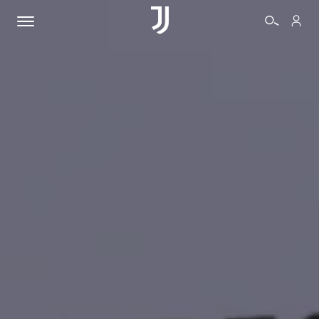
BIGLIETTI
SHOP
BIANCONERI
VIDEO
ALTRO