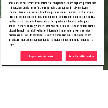
cookie anche per fornirti un’esperienza di navigazione sempre migliore, per facilitare
le interazioni con le nostre funzionalità social e per consentirti di visualizzare
annunci aderenti alle tue abitudini di navigazione e ai tuoi interessi. La chiusura del
presente banner, mediante selezione dell’apposito comando contraddistinto dalla X
in alto a destra, comporta il permanere delle impostazioni di default e dunque la
continuazione della navigazione in assenza di cookie o altri strumenti di tracciamento
UNDER 10 (CUZZI)
diversi da quelli tecnici. Per ulteriori informazioni sui cookie e per gestire le tue
preferenze clicca su Impostazioni Cookie.* Ti ricordiamo inoltre che puoi sempre
modificare le tue preferenze accedendo alla sezione "Gestisci Cookie" in fondo alla
pagina.
Categoria: U10 - 2016
Evento: Campionato "Pulcini 2° anno" - Girone H
Impostazioni cookie
Accetta tutti i cookie
Risultato: Druentina U11-Juventus 0-12 (FIGC 0-4)
Luogo: Druento (Torino)