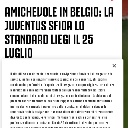
AMICHEVOLE IN BELGIO: LA
JUVENTUS SFIDA LO
STANDARD LIEGI IL 25
LUGLIO
Il sito utilizza cookie tecnici necessari alla navigazione e funzionali all’erogazione del
Un nuovo appuntamento internazionale per la
servizio. Inoltre, esclusivamente previa acquisizione del consenso, utilizziamo i
Juventus che continua a delineare il programma
cookie anche per fornirti un’esperienza di navigazione sempre migliore, per facilitare
le interazioni con le nostre funzionalità social e per consentirti di visualizzare
della sua preseason 2026. Oltre alla tappa in
annunci aderenti alle tue abitudini di navigazione e ai tuoi interessi. La chiusura del
Svizzera contro il Basilea e agli impegni già fissati
presente banner, mediante selezione dell’apposito comando contraddistinto dalla X
per il Summer Tour powered by Jeep in Asia e
in alto a destra, comporta il permanere delle impostazioni di default e dunque la
Australia, la squadra farà scalo anche in Belgio per
continuazione della navigazione in assenza di cookie o altri strumenti di tracciamento
diversi da quelli tecnici. Per ulteriori informazioni sui cookie e per gestire le tue
un ulteriore test di preparazione.
preferenze clicca su Impostazioni Cookie.* Ti ricordiamo inoltre che puoi sempre
modificare le tue preferenze accedendo alla sezione "Gestisci Cookie" in fondo alla