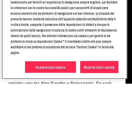
cookie anche per fornirti un’esperienza di navigazione sempre migliore, per facilitare
le interazioni con le nostre funzionalità social e per consentirti di visualizzare
annunci aderenti alle tue abitudini di navigazione e ai tuoi interessi. La chiusura del
presente banner, mediante selezione dell’apposito comando contraddistinto dalla X
«Pjanic e Khedira
sono sicuramente a disposizione,
in alto a destra, comporta il permanere delle impostazioni di default e dunque la
Mandzukic
sta molto bene e devo valutare oggi,
continuazione della navigazione in assenza di cookie o altri strumenti di tracciamento
mentre
Cuadrado, Barzagli e Bonucci
sono out.
diversi da quelli tecnici. Per ulteriori informazioni sui cookie e per gestire le tue
L’infortunio di Bonucci è
meno grave del previsto
,
preferenze clicca su Impostazioni Cookie.* Ti ricordiamo inoltre che puoi sempre
modificare le tue preferenze accedendo alla sezione "Gestisci Cookie" in fondo alla
abbiamo la speranza di averlo il prima possibile. Ci
pagina.
saranno dei cambiamenti: alcuni riposeranno e altri
giocheranno. In porta c’è
Szczesny
, Perin sarà
Impostazioni cookie
Accetta tutti i cookie
titolare sabato. In difesa giocano sicuramente
Chiellini e Rugani,
con
Cancelo
a destra e a
sinistra uno tra Alex Sandro e Spinazzola. Se sarà
tutto in ordine per quanto riguarda il trasferimento,
Caceres
sarà a disposizione. A metà campo e
davanti devo ancora decidere: Matuidi comunque
tra i centrocampisti potrebbe giocare».