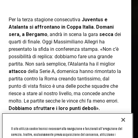
Per la terza stagione consecutiva
Juventus e
Atalanta si affrontano in Coppa Italia.
Domani
sera, a Bergamo
, andrà in scena la gara
secca
dei
quarti di finale. Oggi Massimiliano Allegri ha
presentato la sfida in conferenza stampa. «Non c’è
possibilità di replica: dobbiamo fare una grande
partita. Non sarà semplice, l’Atalanta ha il miglior
attacco
della Serie A, domenica hanno rimontato la
partita contro la Roma creando tantissimo, dal
punto di vista fisico è una delle poche squadre che
riesce a stare al nostro livello, ma concede anche
molto. Le partite secche le vince chi fa meno errori.
Dobbiamo sfruttare i loro punti deboli».
LA FORMAZIONE DI DOMANI
Il sito utilizza cookie tecnici necessari alla navigazione e funzionali all’erogazione del
servizio. Inoltre, esclusivamente previa acquisizione del consenso, utilizziamo i