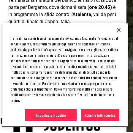
Terminata la rifinitura dei bianconeri al JTC, la Juve
parte per Bergamo, dove domani sera (
ore 20.45)
è
in programma la sfida contro
l'Atalanta
, valida per i
quarti di finale di Coppa Italia.
Questi i giocatori a disposizione di Mister
Allegri
:
Il sito utilizza cookie tecnici necessari alla navigazione e funzionali all’erogazione del
servizio. Inoltre, esclusivamente previa acquisizione del consenso, utilizziamo i
cookie anche per fornirti un’esperienza di navigazione sempre migliore, per facilitare
1
Szczesny
2 De Sciglio
3 Chiellini4 Caceres5 Pjanic
6
le interazioni con le nostre funzionalità social e per consentirti di visualizzare
Khedira
7 Ronaldo
10 Dybala
11 Douglas Costa
12
annunci aderenti alle tue abitudini di navigazione e ai tuoi interessi. La chiusura del
Alex Sandro
14 Matuidi
18 Kean
20 Cancelo
21
presente banner, mediante selezione dell’apposito comando contraddistinto dalla X
in alto a destra, comporta il permanere delle impostazioni di default e dunque la
Pinsoglio
22 Perin
23 Emre Can
24 Rugani30
continuazione della navigazione in assenza di cookie o altri strumenti di tracciamento
Bentancur
33 Bernardeschi
37 Spinazzola
**
diversi da quelli tecnici. Per ulteriori informazioni sui cookie e per gestire le tue
preferenze clicca su Impostazioni Cookie.* Ti ricordiamo inoltre che puoi sempre
modificare le tue preferenze accedendo alla sezione "Gestisci Cookie" in fondo alla
Il tuo accesso esclusivo al mondo bianconero
pagina.
Impostazioni cookie
Accetta tutti i cookie