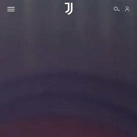
BIGLIETTI
SHOP
BIANCONERI
VIDEO
ALTRO