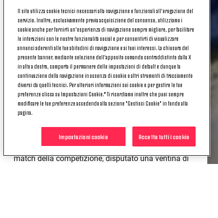
Due a zero il finale, per una partita che sarà
Il sito utilizza cookie tecnici necessari alla navigazione e funzionali all’erogazione del
servizio. Inoltre, esclusivamente previa acquisizione del consenso, utilizziamo i
ricordata anche per il violento nubifragio che ha
cookie anche per fornirti un’esperienza di navigazione sempre migliore, per facilitare
investito Chicago nell’intervallo, costringendo le
le interazioni con le nostre funzionalità social e per consentirti di visualizzare
squadre a una lunghissima pausa.
annunci aderenti alle tue abitudini di navigazione e ai tuoi interessi. La chiusura del
presente banner, mediante selezione dell’apposito comando contraddistinto dalla X
Il punteggio, però, al momento della fine del primo
in alto a destra, comporta il permanere delle impostazioni di default e dunque la
continuazione della navigazione in assenza di cookie o altri strumenti di tracciamento
tempo, era già definito, perché il Cile aveva messo al
diversi da quelli tecnici. Per ulteriori informazioni sui cookie e per gestire le tue
sicuro la qualificazione segnando due reti nei primi
preferenze clicca su Impostazioni Cookie.* Ti ricordiamo inoltre che puoi sempre
minuti di gioco (Aranguiz e Fuenzalida). Per la
modificare le tue preferenze accedendo alla sezione "Gestisci Cookie" in fondo alla
Colombia ci sarà la possibilità comunque di arrivare
pagina.
terza: nella notte fra sabato e domenica (alle 2, ora
italiana) è in programma a Glendale la finale contro
Impostazioni cookie
Accetta tutti i cookie
gli Stati Uniti e sarà una sorta di rivincita del primo
match della competizione, disputato una ventina di
giorni fa a Santa Clara.
Tornando al Vecchio continente, ieri sera gli
Azzurri
hanno subito una ininfluente sconfitta a Lille, contro
la Repubblica d’Irlanda. Uno a zero il finale, rete di