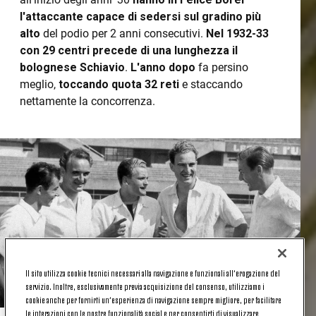
l'attaccante capace di sedersi sul gradino più
alto
del podio per 2 anni consecutivi.
Nel 1932-33
con 29 centri precede di una lunghezza il
bolognese Schiavio
.
L'anno dopo
fa persino
meglio,
toccando quota 32 reti
e staccando
nettamente la concorrenza.
Il sito utilizza cookie tecnici necessari alla navigazione e funzionali all’erogazione del
servizio. Inoltre, esclusivamente previa acquisizione del consenso, utilizziamo i
cookie anche per fornirti un’esperienza di navigazione sempre migliore, per facilitare
le interazioni con le nostre funzionalità social e per consentirti di visualizzare