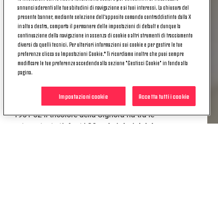
annunci aderenti alle tue abitudini di navigazione e ai tuoi interessi. La chiusura del
BONIPERTI E HANSEN
presente banner, mediante selezione dell’apposito comando contraddistinto dalla X
in alto a destra, comporta il permanere delle impostazioni di default e dunque la
continuazione della navigazione in assenza di cookie o altri strumenti di tracciamento
diversi da quelli tecnici. Per ulteriori informazioni sui cookie e per gestire le tue
preferenze clicca su Impostazioni Cookie.* Ti ricordiamo inoltre che puoi sempre
Insieme hanno vinto i primi due scudetti degli
modificare le tue preferenze accedendo alla sezione "Gestisci Cookie" in fondo alla
anni '50
. Prima ancora dei successi di squadra,
pagina.
Giampiero Boniperti nel 1947-48 con 27 reti
supera due bomber del dominante Grande Torino,
Impostazioni cookie
Accetta tutti i cookie
Mazzola e Gabetto (
e non ha ancora 20 anni!
). Nel
1951-52 il tricolore della Signora ha tra le
spiegazioni più forti
i 30 gol siglati dal danese
John Hansen.
In questa foto Boniperti è al centro,
accanto a lui, sulla sua sinistra, c'è Hansen.